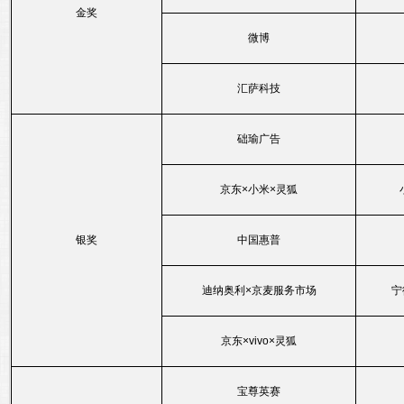
金奖
微博
汇萨科技
础瑜广告
京东×小米×灵狐
银奖
中国惠普
迪纳奥利×京麦服务市场
宁
京东×vivo×灵狐
宝尊英赛