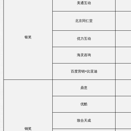
美通互动
北京同仁堂
银奖
优力互动
海灵咨询
百度营销×比亚迪
鼎意
优酷
致合天成
铜奖