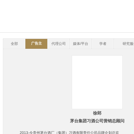
广告主
全部
代理公司
媒体/平台
学者
研究服
徐郢
茅台集团习酒公司营销总顾问
2013-今贵州茅台酒厂（集团）习酒有限责任公司品牌企划总监