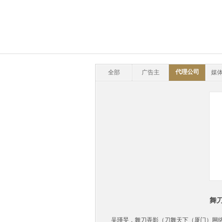
代理公司
全部
广告主
媒体
舞
吴瑾旻，舞刀弄影（刀舞天下（厦门）网络