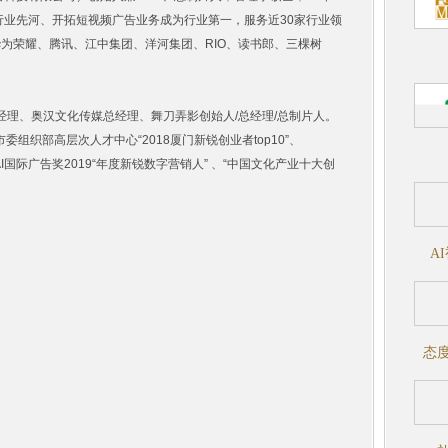
行业先河、开拓短视频广告业务成为行业第一，服务近30家行业领
华为荣耀、腾讯、江中集团、洋河集团、RIO、读书郎、三棵树
经理、奥汉文化传媒总经理、舞刀弄影创始人/总经理/总制片人。
组织部高层次人才中心“2018厦门新锐创业者top10”、
、IAI国际广告奖2019“年度新锐数字营销人” 、“中国文化产业十大创
A
态