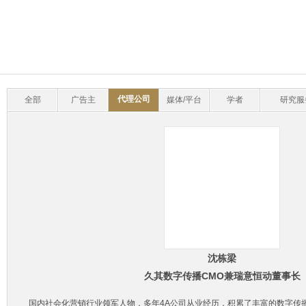
代理公司
全部
广告主
媒体/平台
学者
研究服
沈栋梁
久其数字传播CMO兼瑞意恒动董事长
国内社会化营销行业领军人物，多年4A公司从业经历，积累了丰富的数字传