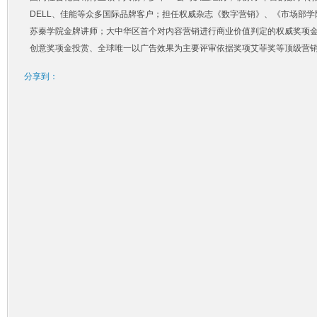
DELL、佳能等众多国际品牌客户；担任权威杂志《数字营销》、《市场部
苏秦学院金牌讲师；大中华区首个对内容营销进行商业价值判定的权威奖项
创意奖项金投赏、全球唯一以广告效果为主要评审依据奖项艾菲奖等顶级营
分享到：