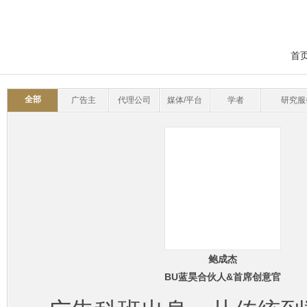
首
全部
广告主
代理公司
媒体/平台
学者
研究服
鲍成杰
BU蓝昊合伙人&首席创意官